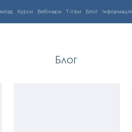
зклад
Курси
Вебінари
Т-ігри
Блог
Інформаці
Блог