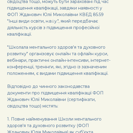
свідоцтва тощо, можуть бути зараховані під час
підвищення кваліфікації, завдяки наявності у
ФОП Жданович Юлії Миколаївни КВЕД 85.59
"Інші види освіти, н.в.і.у.", який передбачає
діяльність курсів з підвищення професійної
кваліфікації.
"Школала ментального здоров'я та духовного
розвитку" організовує онлайн та офлайн курси,
вебінари, практичні онлайн-інтенсиви, інтернет-
конференції, тренінги, які, згідно із зазначеним
положенням, є видами підвищення кваліфікації.
Відповідно до чинного законодавства
документи про підвищення кваліфікації ФОП
Жданович Юлії Миколаївни (сертифікати,
свідоцтва тощо) містять:
1. Повне найменування Школи ментального
здоров'я та духовного розвитку (ФОП
Жданович Юлія Миколаївна) як суб’єкта