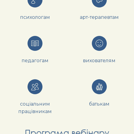
психологам
арт-терапевтам
педагогам
вихователям
соціальним
батькам
працівникам
Програма вебінару