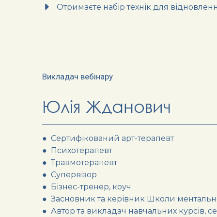
Отримаєте набір технік для відновлен
Викладач вебінару
Юлія Жданович
● Сертифікований арт-терапевт
● Психотерапевт
● Травмотерапевт
● Супервізор
● Бізнес-тренер, коуч
● Засновник та керівник Школи ментально
● Автор та викладач навчальних курсів, сем