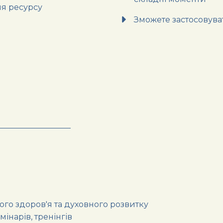
ня ресурсу
Зможете застосовуват
го здоров'я та духовного розвитку
інарів, тренінгів