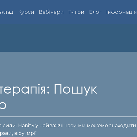
зклад
Курси
Вебінари
Т-ігри
Блог
Інформаці
терапія: Пошук
р
 сили. Навіть у найважчі часи ми можемо знаходити
зи, віру, мрії.