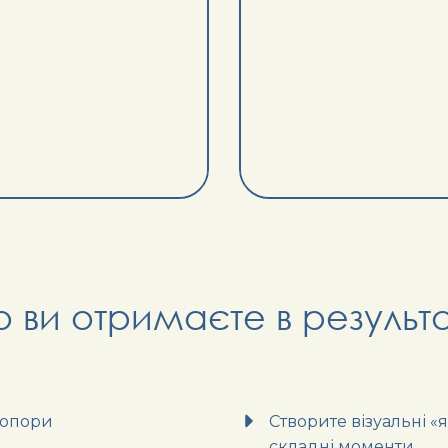
 ви отримаєте в результа
 опори
Створите візуальні «
складні моменти