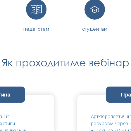
педагогам
студентам
Як проходитиме вебінар
тина
Пра
ання
Арт-терапевтичні 
рхетипи
ресурсом через к
ення людини
●
Техніка «Мій ш