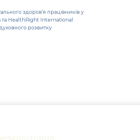
льного здоров’я працівників у
 та HealthRight International
духовного розвитку
безкоштовна
ЗАПИ