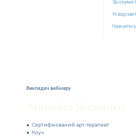
Зрозумієт
Усвідомит
Навчитесь
Викладач вебінару
Ангеліна Яковенко
● Сертифікований арт-терапевт
● Коуч