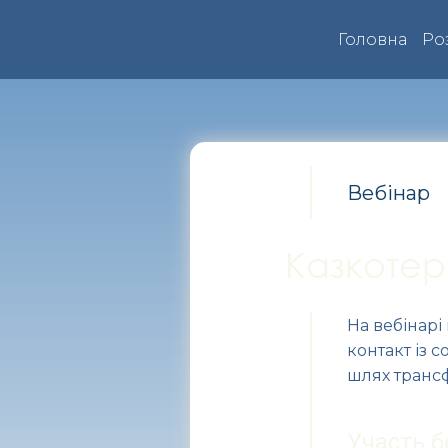
Головна
Ро
Вебінар
Казкотер
На вебінарі
контакт із 
шлях трансф
Участь 