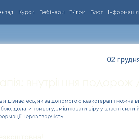
зклад
Курси
Вебінари
Т-ігри
Блог
Інформаці
02 грудня
апія: внутрішня подорож
 ви дізнаєтесь, як за допомогою казкотерапії можна 
собою, долати тривогу, зміцнювати віру у власні сили
ормації через творчість
безкоштовна!