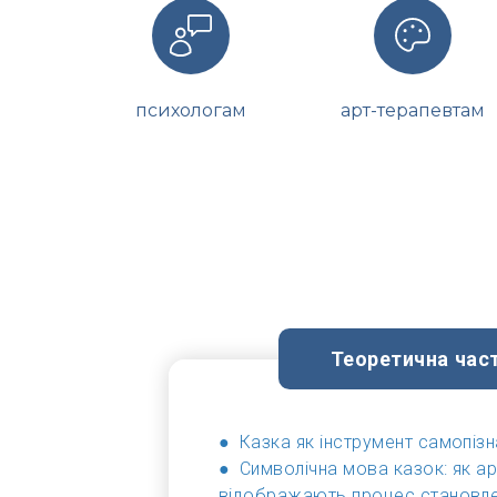
психологам
арт-терапевтам
Теоретична час
● Казка як інструмент самопізн
● Символічна мова казок: як а
відображають процес становл