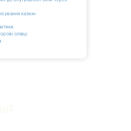
исування казки»
актики:
орові олівці
а
ті?