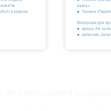
 сюжетів
казку»
оботі з казкою
●
Техніка «Переп
Матеріали для пр
● аркуш А4, коль
● записник, ручк
 ви отримаєте в результа