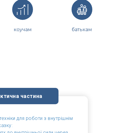
коучам
батькам
ктична частина
техніки для роботи з внутрішнім
азку:
лях до внутрішньої сили через