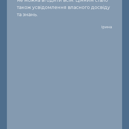
не можна вгодити всім. Цінним стало
також усвідомлення власного досвіду
та знань.
Ірина