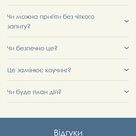
Ні. Достатньо вашого запиту або бажання
дослідити себе.
Чи можна прийти без чіткого
запиту?
Так. Гра допомагає його сформулювати.
Чи безпечно це?
Так. Формат ведеться сертифікованими
фахівцями, у камерній групі.
Це замінює коучинг?
Це може бути стартом або окремим
стратегічним форматом.
Чи буде план дій?
Так. Ви виходите з чітким розумінням
наступних кроків.
Відгуки