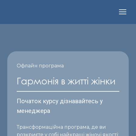
Офлайн програма
Гармонія в житті жінки
Початок курсу дізнавайтесь у
менеджера
Трансформаційна програма, де ви
розкриєте у собі найкращі жіночі якості;