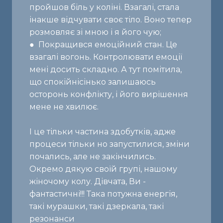
пройшов біль у коліні. Взагалі, стала
інакше відчувати своє тіло. Воно тепер
розмовляє зі мною і я його чую;
● Покращився емоційний стан. Це
взагалі вогонь. Контролювати емоції
мені досить складно. А тут помітила,
що спокійнісінько залишаюсь
осторонь конфлікту, і його вирішення
мене не хвилює.
І це тільки частина здобутків, адже
процеси тільки но запустилися, зміни
почались, але не закінчились.
Окремо дякую своїй групі, нашому
жіночому колу. Дівчата, Ви -
фантастичні!!! Така потужна енергія,
такі мурашки, такі дзеркала, такі
резонанси