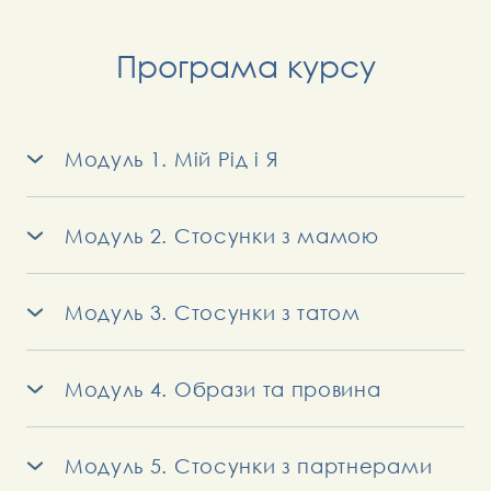
Програма курсу
Модуль 1. Мій Рід і Я
● Як Рід впливає на наше теперішнє життя
● Як відновити зв’язок з Родом
Модуль 2. Стосунки з мамою
● Що ми успадкували і в чому сила Роду
● Прийняти маму в собі
● Сценарії, які необхідно змінити
● Як негативні установки впливають на наше
Модуль 3. Стосунки з татом
життя
● Як стосунки з татом вплинули на вашу
● Що допоможе перетворити негативні
самооцінку
Модуль 4. Образи та провина
установки на позитивні
● Як залежать ваші стосунки з партнером від
● Як провина і образи руйнують життя
● Як наші стосунки з мамою вплинуть на наших
характеру та поведінки вашого тата у вашому
● Чому необхідно відпустити образи на батьків,
Модуль 5. Стосунки з партнерами
дітей
кар’єрному зростанні
родичів